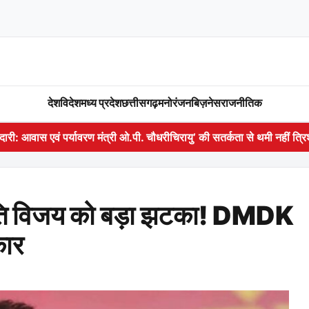
देश
विदेश
मध्य प्रदेश
छत्तीसगढ़
मनोरंजन
बिज़नेस
राजनीतिक
ेदारी: आवास एवं पर्यावरण मंत्री ओ.पी. चौधरी
चिरायु’ की सतर्कता से थमी नहीं त
ापति विजय को बड़ा झटका! DMDK
कार